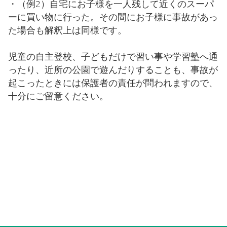
退学について
・（例2）自宅にお子様を一人残して近くのスーパ
ーに買い物に行った。その間にお子様に事故があっ
た場合も解釈上は同様です。
保護者責任
児童の自主登校、子どもだけで習い事や学習塾へ通
よくある質問
ったり、近所の公園で遊んだりすることも、事故が
起こったときには保護者の責任が問われますので、
十分にご留意ください。
PTA
通学バス
ダウンロード