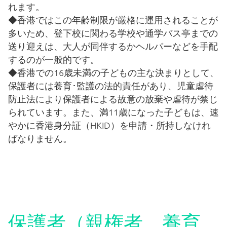
学校案内
れます。
◆香港ではこの年齢制限が厳格に運用されることが
多いため、登下校に関わる学校や通学バス亭までの
香港日本人学校とは
送り迎えは、大人が同伴するかヘルパーなどを手配
するのが一般的です。
学校長あいさつ
◆香港での16歳未満の子どもの主な決まりとして、
保護者には養育･監護の法的責任があり、児童虐待
防止法により保護者による故意の放棄や虐待が禁じ
事務局のご案内
られています。また、満11歳になった子どもは、速
やかに香港身分証（HKID）を申請・所持しなけれ
ばなりません。
各種ご案内
令和8年度（2026/2027）新小学1年生児童の募集
編入学生徒募集
保護者（親権者、養育