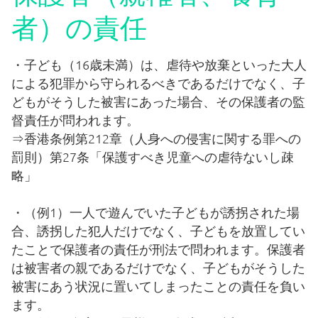
納付金一覧
者）の責任
教科書配布
・子ども（16歳未満）は、虐待や放棄といった大人
による犯罪から守られるべきであるだけでなく、子
どもがそうした被害にあった場合、その保護者の監
証明書発行
督責任が問われます。
⇒香港条例第212章（人身への侵害に関する罪への
ビザ申請
罰則）第27条「保護すべき児童への虐待ないし疎
略」
制服について
・（例1）一人で遊んでいた子どもが誘拐された場
合、誘拐した犯人だけでなく、子どもを放置してい
特別配慮
たことで保護者の責任が刑法で問われます。保護者
は被害者の親であるだけでなく、子どもがそうした
いじめ防止基本方針
被害にあう状況に置いてしまったことの責任を負い
ます。