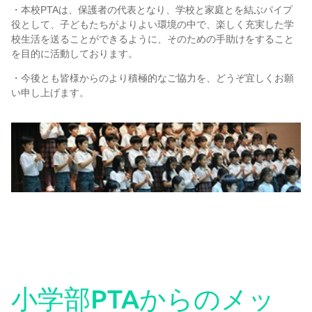
・本校PTAは、保護者の代表となり、学校と家庭とを結ぶパイプ
役として、子どもたちがよりよい環境の中で、楽しく充実した学
校生活を送ることができるように、そのための手助けをすること
を目的に活動しております。
・今後とも皆様からのより積極的なご協力を、どうぞ宜しくお願
学校案内
い申し上げます。
香港日本人学校とは
学校長あいさつ
事務局のご案内
各種ご案内
小学部PTAからのメッ