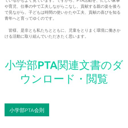
ているかもよく見ています。ですから、PTA活動を、忙しい家事
や育児、仕事の中で工夫しながらこなし、貢献する親の姿を後ろ
で見ながら、子どもは時間の使いかたや工夫、貢献の喜びを知る
いじめ防止基本方針
青年へと育ってゆくのです。
皆様、是非とも私たちとともに、児童をとりまく環境に働きか
退学について
ける活動に取り組んでいただきたく思います。
保護者責任
小学部PTA関連文書のダ
よくある質問
ウンロード・閲覧
PTA
小学部PTA会則
通学バス