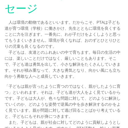
セージ
令和8年度（2026/2027）新小学1年生児童の募集
編入学生徒募集
人は環境の動物であるといいます。だからこそ、PTAは子ども
達が育つ環境（学校）に働きかけ、先生とともに環境を良くする
ことに力を注ぎます。一番先に、わが子だけをよくしようと思っ
納付金一覧
てもうまくいきません。環境が良くなれば、おのずとひとりひと
りの児童も良くなるのです。
子どもは、友達とのふれあいの中で育ちます。毎日の生活の中
教科書配布
には、楽しいことだけではなく、厳しいこともあります。そこ
で、子ども達は勇気を出して、小さな解決をたくさんしていきま
す。それが積み重なって、大きな勇気となり、向かい風にも立ち
証明書発行
向かう勇敢な人へと成長していきます。
「子どもは親が言ったように育つのではなく、親がしたように育
ビザ申請
つ」といわれます。それは、子ども達が大人をよく見ているから
です。子どもは大人が、色々な問題に対して、どのように解決し
ていくのか、どのような姿勢で逆風の中を歩き解決するのかをよ
制服について
く見ています。親が問題に対して逃げ回ることばかり考えている
と、子どもにもそれが身につきます。
また、子どもは、親が社会に対してどのように貢献しようとし
特別配慮