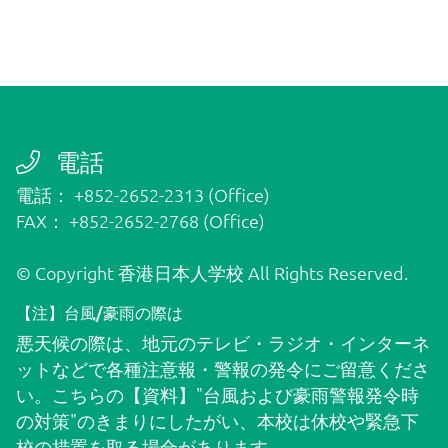
退学について
保護者責任
電話
よくある質問
電話： +852-2652-2313 (Office)
FAX： +852-2652-2768 (Office)
PTA
© Copyright 香港日本人学校 All Rights Reserved.
【注】台風/豪雨の際は
悪天候の際は、地元のテレビ・ラジオ・インターネ
通学バス
ットなどで各種注意報・警報の発令にご留意くださ
い。こちらの
【資料】"台風および豪雨警報発令時
の対策"
のきまりにしたがい、本校は休校や緊急下
ダウンロード
校の措置を取る場合があります。