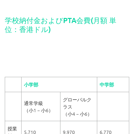
学校納付金およびPTA会費(月額 単
位：香港ドル)
小学部
中学部
グローバルク
通常学級
ラス
（小1－小6）
（小4－小6）
授業
5,710
9,970
6,770