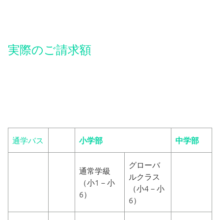
制服について
特別配慮
実際のご請求額
いじめ防止基本方針
退学について
保護者責任
通学バス
小学部
中学部
よくある質問
グローバ
通常学級
ルクラス
（小1－小
（小4－小
PTA
6）
6）