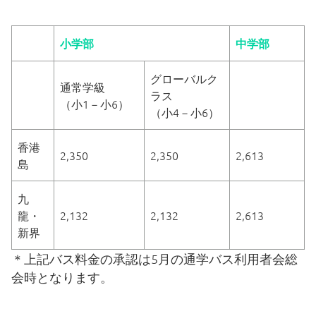
各種ご案内
小学部
中学部
令和8年度（2026/2027）新小学1年生児童の募集
グローバルク
通常学級
ラス
（小1－小6）
編入学生徒募集
（小4－小6）
香港
納付金一覧
2,350
2,350
2,613
島
教科書配布
九
龍・
2,132
2,132
2,613
新界
証明書発行
＊上記バス料金の承認は5月の通学バス利用者会総
ビザ申請
会時となります。