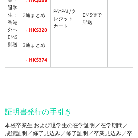
退学
PAYPAL/ク
生：
EMS便で
2通まとめ
レジット
香港
郵送
カート
外へ
→ HK$320
EMS
郵送
3通まとめ
→ HK$374
学校案内
証明書発行の手引き
香港日本人学校とは
本校卒業生 および退学生の在学証明／在学期間／
成績証明／修了見込み／修了証明／卒業見込み／卒
学校長あいさつ