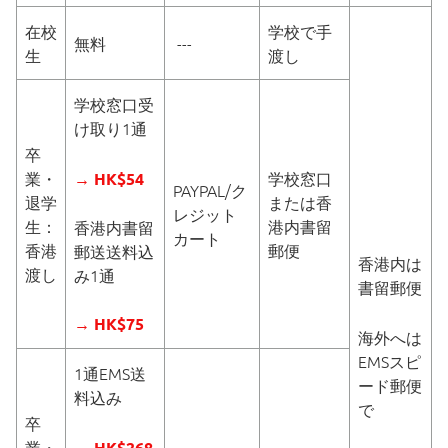
在校
学校で手
無料
---
生
渡し
学校窓口受
け取り1通
卒
業・
学校窓口
→ HK$54
PAYPAL/ク
退学
または香
レジット
生：
港内書留
香港内書留
カート
香港
郵便
郵送送料込
香港内は
渡し
み1通
書留郵便
→ HK$75
海外へは
EMSスピ
1通EMS送
ード郵便
料込み
で
卒
業・
→ HK$268