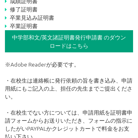
成績証明書
修了証明書
PTA
卒業見込み証明書
卒業証明書
中学部和文/英文諸証明書発行申請書 のダウン
通学バス
ロードはこちら
※Adobe Readerが必要です。
ダウンロード
・在校生は連絡帳に発行依頼の旨を書き込み、申請
用紙にもご記入の上、担任の先生までご提出くださ
い。
グローバルクラス
・在校生でない方については、申請用紙を
証明書申
請フォーム
からお送りいただき、フォームの指示に
したがいPAYPALかクレジットカートで料金をお支
国際学級（IS）
払い下さい。