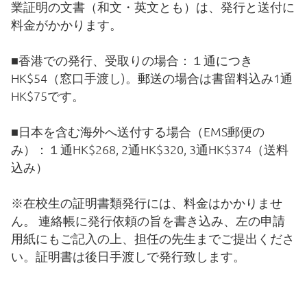
業証明の文書（和文・英文とも）は、発行と送付に
料金がかかります。
事務局のご案内
■香港での発行、受取りの場合：１通につき
HK$54（窓口手渡し)。郵送の場合は書留料込み1通
各種ご案内
HK$75です。
■日本を含む海外へ送付する場合（EMS郵便の
令和8年度（2026/2027）新小学1年生児童の募集
み）：１通HK$268, 2通HK$320, 3通HK$374（送料
込み）
編入学生徒募集
※在校生の証明書類発行には、料金はかかりませ
納付金一覧
ん。 連絡帳に発行依頼の旨を書き込み、左の申請
用紙にもご記入の上、担任の先生までご提出くださ
い。証明書は後日手渡しで発行致します。
教科書配布
証明書発行