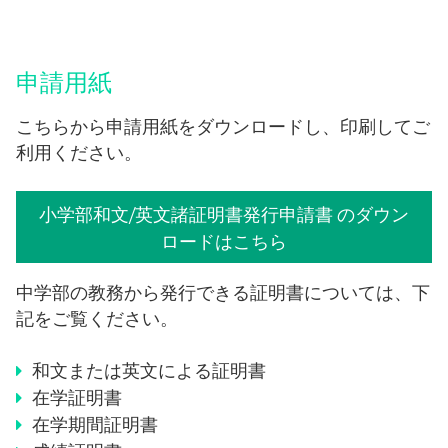
ビザ申請
申請用紙
制服について
こちらから申請用紙をダウンロードし、印刷してご
利用ください。
特別配慮
小学部和文/英文諸証明書発行申請書 のダウン
いじめ防止基本方針
ロードはこちら
中学部の教務から発行できる証明書については、下
退学について
記をご覧ください。
保護者責任
和文または英文による証明書
在学証明書
よくある質問
在学期間証明書