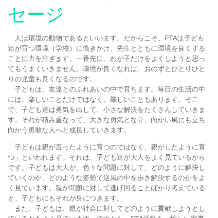
セージ
令和8年度（2026/2027）新小学1年生児童の募集
編入学生徒募集
人は環境の動物であるといいます。だからこそ、PTAは子ども
達が育つ環境（学校）に働きかけ、先生とともに環境を良くする
ことに力を注ぎます。一番先に、わが子だけをよくしようと思っ
納付金一覧
てもうまくいきません。環境が良くなれば、おのずとひとりひと
りの児童も良くなるのです。
子どもは、友達とのふれあいの中で育ちます。毎日の生活の中
教科書配布
には、楽しいことだけではなく、厳しいこともあります。そこ
で、子ども達は勇気を出して、小さな解決をたくさんしていきま
す。それが積み重なって、大きな勇気となり、向かい風にも立ち
証明書発行
向かう勇敢な人へと成長していきます。
「子どもは親が言ったように育つのではなく、親がしたように育
ビザ申請
つ」といわれます。それは、子ども達が大人をよく見ているから
です。子どもは大人が、色々な問題に対して、どのように解決し
ていくのか、どのような姿勢で逆風の中を歩き解決するのかをよ
制服について
く見ています。親が問題に対して逃げ回ることばかり考えている
と、子どもにもそれが身につきます。
また、子どもは、親が社会に対してどのように貢献しようとし
特別配慮