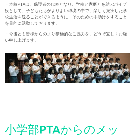
・本校PTAは、保護者の代表となり、学校と家庭とを結ぶパイプ
役として、子どもたちがよりよい環境の中で、楽しく充実した学
校生活を送ることができるように、そのための手助けをすること
を目的に活動しております。
・今後とも皆様からのより積極的なご協力を、どうぞ宜しくお願
学校案内
い申し上げます。
香港日本人学校とは
学校長あいさつ
事務局のご案内
各種ご案内
小学部PTAからのメッ