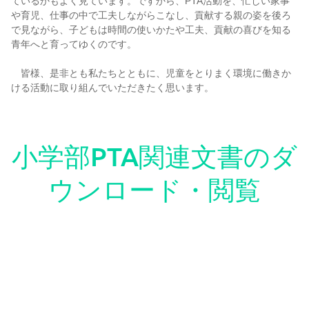
ているかもよく見ています。ですから、PTA活動を、忙しい家事
や育児、仕事の中で工夫しながらこなし、貢献する親の姿を後ろ
で見ながら、子どもは時間の使いかたや工夫、貢献の喜びを知る
いじめ防止基本方針
青年へと育ってゆくのです。
皆様、是非とも私たちとともに、児童をとりまく環境に働きか
退学について
ける活動に取り組んでいただきたく思います。
保護者責任
小学部PTA関連文書のダ
よくある質問
ウンロード・閲覧
PTA
PTA財産目録2025
通学バス