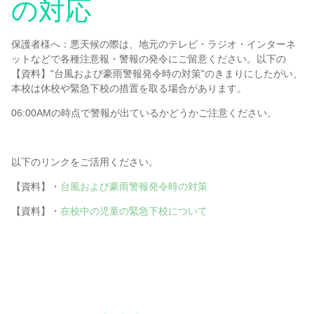
ダウンロード
の対応
保護者様へ：悪天候の際は、地元のテレビ・ラジオ・インターネ
ットなどで各種注意報・警報の発令にご留意ください。以下の
グローバルクラス
【資料】"台風および豪雨警報発令時の対策"のきまりにしたがい、
本校は休校や緊急下校の措置を取る場合があります。
06:00AMの時点で警報が出ているかどうかご注意ください。
国際学級（IS）
以下のリンクをご活用ください。
【資料】・
台風および豪雨警報発令時の対策
お問い合わせ
【資料】・
在校中の児童の緊急下校について
外部の方はこちら
保護者用