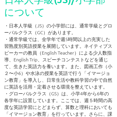
について
学校案内
・日本人学級（JS）の小学部には、通常学級とグロ
ーバルクラス（GC）があります。
香港日本人学校とは
・通常学級では、全学年で週5時間以上の充実した
習熟度別英語授業を展開しています。ネイティブス
学校長あいさつ
ピーカーの教員（English Teacher）による少人数指
導、English Trip、スピーチコンテストなどを通じ
て、生きた英語力を養います。また、図画工作（小
事務局のご案内
２〜小6）や水泳の授業を英語で行う「イマージョ
ン教育」を導入し、日常生活や教科学習の中で自然
に英語を活用・定着させる環境を整えています。
各種ご案内
・グローバルクラス（GS）は、小学4年から6年の
各学年に設置しています。ここでは、週５時間の高
令和8年度（2026/2027）新小学1年生児童の募集
度な英語学習にとどまらず、算数と理科においても
「イマージョン教育」を行っています。さらに、課