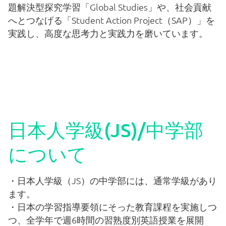
題解決型探究学習「Global Studies」や、社会貢献
編入学生徒募集
へとつなげる「Student Action Project（SAP）」を
実践し、高度な思考力と実践力を磨いています。
納付金一覧
教科書配布
証明書発行
日本人学級(JS)/中学部
ビザ申請
について
制服について
・日本人学級（JS）の中学部には、通常学級があり
ます。
特別配慮
・日本の学習指導要領にそった教育課程を実施しつ
つ、全学年で週6時間の習熟度別英語授業を展開
いじめ防止基本方針