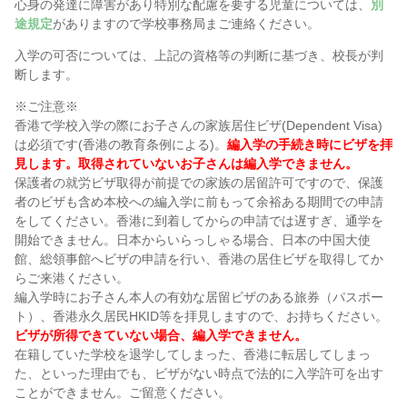
心身の発達に障害があり特別な配慮を要する児童については、
別
途規定
がありますので学校事務局まご連絡ください。
入学の可否については、上記の資格等の判断に基づき、校長が判
断します。
※ご注意※
香港で学校入学の際にお子さんの家族居住ビザ(Dependent Visa)
は必須です(香港の教育条例による)。
編入学の手続き時にビザを拝
見します。取得されていないお子さんは編入学できません。
保護者の就労ビザ取得が前提での家族の居留許可ですので、保護
者のビザも含め本校への編入学に前もって余裕ある期間での申請
をしてください。香港に到着してからの申請では遅すぎ、通学を
開始できません。日本からいらっしゃる場合、日本の中国大使
館、総領事館へビザの申請を行い、香港の居住ビザを取得してか
らご来港ください。
編入学時にお子さん本人の有効な居留ビザのある旅券（パスポー
ト）、香港永久居民HKID等を拝見しますので、お持ちください。
ビザが所得できていない場合、編入学できません。
在籍していた学校を退学してしまった、香港に転居してしまっ
た、といった理由でも、ビザがない時点で法的に入学許可を出す
ことができません。ご留意ください。