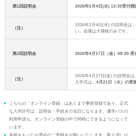
第1回説明会
2026
年2月4日
(
水
) 13:30
受付
2026
年2月4日
(
水
) の説明会
（注）
い。会場は大埔校のみです。
第2回説明会
2026年4月17日（金）09:3
2026
年4月17日
(金
) の説明会
（注）
入学式は、
4月21日（火）の実
こちらの「オンライン登録」はあくまで事前登録であり、正式
な入学許可は、説明会・手続きの当日になります。通学バスの
利用申請も、オンライン登録の中で同時にできるようになって
います。
余裕をもったお早めのご登録をお願いいたします。取り消しは