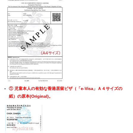
① 児童本人の有効な香港居留ビザ（「e-Visa」Ａ４サイズの
紙）の原本(Original)。